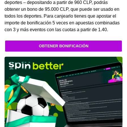
deportes – depositando a partir de 960 CLP, podrás
obtener un bono de 95.000 CLP, que puede ser usado en
todos los deportes. Para canjearlo tienes que apostar el
importe de bonificación 5 veces en apuestas combinadas
con 3 y más eventos con las cuotas a partir de 1.40.
OBTENER BONIFICACIÓN