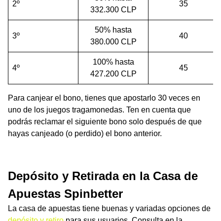
2º
35
332.300 CLP
50% hasta
3º
40
380.000 CLP
100% hasta
4º
45
427.200 CLP
Para canjear el bono, tienes que apostarlo 30 veces en
uno de los juegos tragamonedas. Ten en cuenta que
podrás reclamar el siguiente bono solo después de que
hayas canjeado (o perdido) el bono anterior.
Depósito y Retirada en la Casa de
Apuestas Spinbetter
La casa de apuestas tiene buenas y variadas opciones de
depósito y retiro
para sus usuarios. Consulta en la