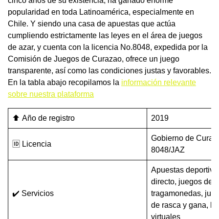
cinco años de su existencia, ha ganado enorme
popularidad en toda Latinoamérica, especialmente en
Chile. Y siendo una casa de apuestas que actúa
cumpliendo estrictamente las leyes en el área de juegos
de azar, y cuenta con la licencia No.8048, expedida por la
Comisión de Juegos de Curazao, ofrece un juego
transparente, así como las condiciones justas y favorables.
En la tabla abajo recopilamos la
información relevante
sobre nuestra plataforma
⬆️ Año de registro
2019
Gobierno de Curaç
🆔 Licencia
8048/JAZ
Apuestas deportiva
directo, juegos de 
✔️ Servicios
tragamonedas, jueg
de rasca y gana, bi
virtuales