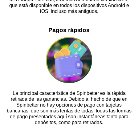
que está disponible en todos los dispositivos Android e
iOS, incluso más antiguos.
Pagos rápidos
La principal característica de Spinbetter es la rápida
retirada de las ganancias. Debido al hecho de que en
Spinbetter no hay opciones de pago con tarjetas
bancarias, que son más lentas de todas, todas las formas
de pago presentados aquí son instantáneas tanto para
depósitos, como para retiradas.