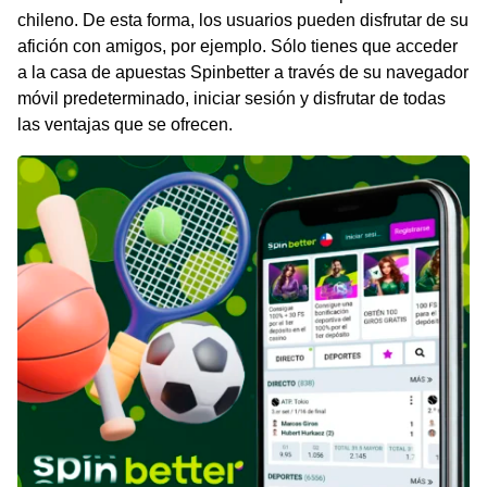
chileno. De esta forma, los usuarios pueden disfrutar de su
afición con amigos, por ejemplo. Sólo tienes que acceder
a la casa de apuestas Spinbetter a través de su navegador
móvil predeterminado, iniciar sesión y disfrutar de todas
las ventajas que se ofrecen.