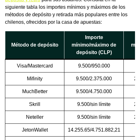
siguiente tabla los importes mínimos y máximos de los
métodos de depósito y retirada más populares entre los
chilenos, ofrecidos por la casa de apuestas:
Importe
Método de depósito
mínimo/máximo de
mín
depósito (CLP)
Visa/Mastercard
9.500/950.000
4
Mifinity
9.500/2.375.000
28
MuchBetter
9.500/4.750.000
2
Skrill
9.500/sin límite
28
Neteller
9.500/sin límite
28
JetonWallet
14.255.65/4.751.882,21
2