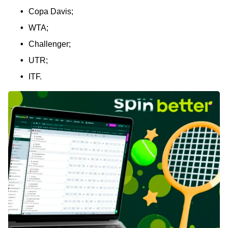
Copa Davis;
WTA;
Challenger;
UTR;
ITF.