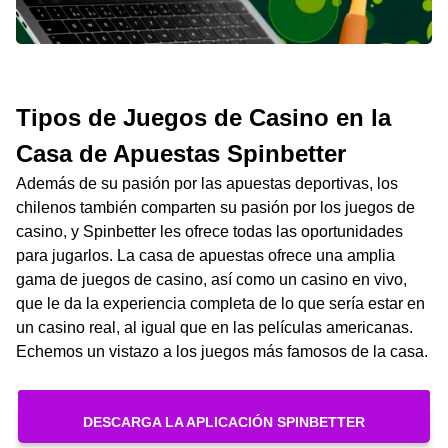
Tipos de Juegos de Casino en la
Casa de Apuestas Spinbetter
Además de su pasión por las apuestas deportivas, los
chilenos también comparten su pasión por los juegos de
casino, y Spinbetter les ofrece todas las oportunidades
para jugarlos. La casa de apuestas ofrece una amplia
gama de juegos de casino, así como un casino en vivo,
que le da la experiencia completa de lo que sería estar en
un casino real, al igual que en las películas americanas.
Echemos un vistazo a los juegos más famosos de la casa.
JUGAR AL CASINO
DESCARGA LA APLICACIÓN SPINBETTER