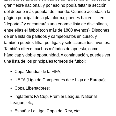
gran fiebre nacional, y por eso no podía faltar la sección
del deporte más popular del mundo. Cuando accedas a la
página principal de la plataforma, puedes hacer clic en
“deportes” y encontrarás una enorme lista de disciplinas,
entre ellas el fútbol (con más de 1880 eventos). Dispones
de una lista de partidos y campeonatos en curso, y
también puedes filtrar por ligas y seleccionar tus favoritos.
También ofrece muchos métodos de apuesta, como
hándicap y doble oportunidad. A continuación, puedes ver
una lista de los principales torneos de fútbol:
Copa Mundial de la FIFA;
UEFA (Liga de Campeones de e Liga de Europa);
Copa Libertadores;
Inglaterra: FA Cup, Premier League, National
League, etc;
España: La Liga, Copa del Rey, etc;