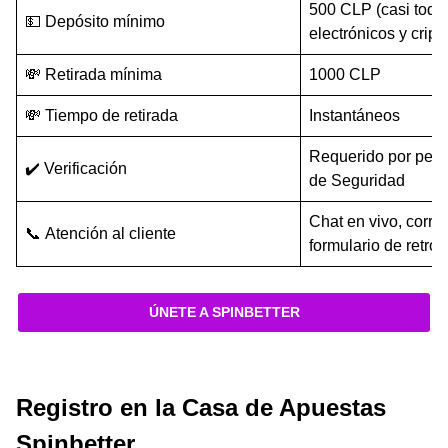
500 CLP (casi todo
💵 Depósito mínimo
electrónicos y crip
💸 Retirada mínima
1000 CLP
💸 Tiempo de retirada
Instantáneos
Requerido por petic
✔️ Verificación
de Seguridad
Chat en vivo, correo
📞 Atención al cliente
formulario de retro
ÚNETE A SPINBETTER
Registro en la Casa de Apuestas
Spinbetter