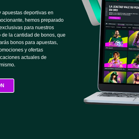
y apuestas deportivas en
mocionante, hemos preparado
exclusivas para nuestros
 de la cantidad de bonos, que
rarás bonos para apuestas,
omociones y ofertas
icaciones actuales de
a mismo.
ÓN