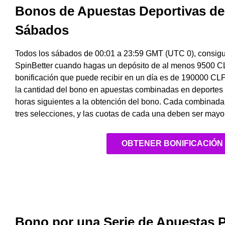
Bonos de Apuestas Deportivas de
Sábados
Todos los sábados de 00:01 a 23:59 GMT (UTC 0), consig
SpinBetter cuando hagas un depósito de al menos 9500 C
bonificación que puede recibir en un día es de 190000 CLP
la cantidad del bono en apuestas combinadas en deportes 
horas siguientes a la obtención del bono. Cada combinada
tres selecciones, y las cuotas de cada una deben ser mayor
OBTENER BONIFICACIÓN
Bono por una Serie de Apuestas 